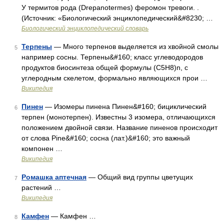
У термитов рода (Drepanotermes) феромон тревоги. .
(Источник: «Биологический энциклопедический&#8230; …
Биологический энциклопедический словарь
Терпены
— Много терпенов выделяется из хвойной смолы
5
например сосны. Терпены&#160; класс углеводородов
продуктов биосинтеза общей формулы (C5H8)n, с
углеродным скелетом, формально являющихся прои …
Википедия
Пинен
— Изомеры пинена Пинен&#160; бициклический
6
терпен (монотерпен). Известны 3 изомера, отличающихся
положением двойной связи. Название пиненов происходит
от слова Pine&#160; сосна (лат.)&#160; это важный
компонен …
Википедия
Ромашка аптечная
— Общий вид группы цветущих
7
растений …
Википедия
Камфен
— Камфен …
8