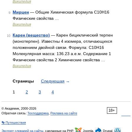
Википедия
Мирцен
— Общие Химическая формула C10H16
9
Физические свойства …
Википедия
Карен (вещество)
— Карен бициклический терпен
10
(монотерпен). Известны 4 изомера, отличающихся
положением двойной связи. Формула: C10H16
Молекулярная масса: 136.23 а.е.м. Содержание 1
Физические свойства 2 Химические свойства …
Википедия
Страницы
Следующая
→
1
2
3
4
© Академик, 2000-2026
18+
Обратная связь:
Техподдержка
,
Реклама на сайте
👣 Путешествия
Экспорт словарей на сайты
, сделанные на PHP,
Joomla,
Drupal,