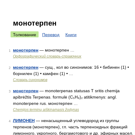
монотерпен
Толкование
Перевод
Книги
монотерпен
— монотерпен …
1
Орфографический словарь-справочник
монотерпен
— сущ., кол во синонимов: 16 • бибинен (1) •
2
борнилен (1) • камфен (1) • …
Словарь синонимов
монотерпен
— monoterpenas statusas T sritis chemija
3
apibrėžtis Terpenas. formulė (C₅H₈)₂ atitikmenys: angl.
monoterpene rus. монотерпен …
Chemijos terminų aiškinamasis žodynas
ЛИМОНЕН
— ненасыщенный углеводород из группы
4
терпенов (монотерпен), гл. часть терпеноидных фракций
лимонного, укропного, бергамотового и др. эфирных масел.